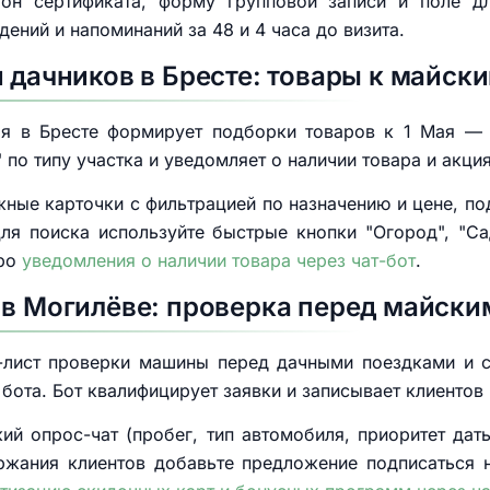
он сертификата, форму групповой записи и поле дл
ений и напоминаний за 48 и 4 часа до визита.
я дачников в Бресте: товары к майск
ря в Бресте формирует подборки товаров к 1 Мая — л
 по типу участка и уведомляет о наличии товара и акция
ожные карточки с фильтрацией по назначению и цене, п
ля поиска используйте быстрые кнопки "Огород", "Сад
про
уведомления о наличии товара через чат-бот
.
 в Могилёве: проверка перед майск
к-лист проверки машины перед дачными поездками и 
бота. Бот квалифицирует заявки и записывает клиентов
кий опрос-чат (пробег, тип автомобиля, приоритет дат
ржания клиентов добавьте предложение подписаться 