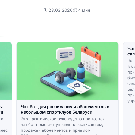
🗓️ 23.03.2026
⏱ 4 мин
Чат
сал
Чат
в м
при
быс
сал
Бел
при
упр
ты
Чат‑бот для расписания и абонементов в
си
небольшом спортклубе Беларуси
то
Это практическое руководство про то, как
чат‑бот помогает управлять расписанием,
знес
продажей абонементов и приёмом