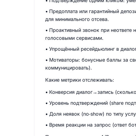
Подтверждение одним кликом: умен
Предоплата или гарантийный депоз
для минимального отсева.
Проактивный звонок при неответе 
голосовыми сервисами.
Упрощённый ресейдьюлинг в диалоге
Мотиваторы: бонусные баллы за св
коммуницировать).
Какие метрики отслеживать:
Конверсия диалог→запись (сколько
Уровень подтверждений (share подт
Доля неявок (no‑show) по типу усл
Время реакции на запрос (ответ бо