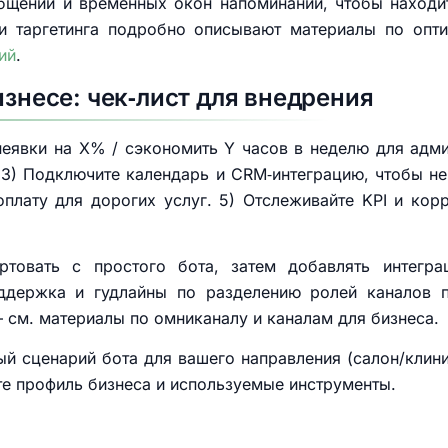
общений и временных окон напоминаний, чтобы находи
 и таргетинга подробно описывают материалы по опти
ий
.
изнесе: чек‑лист для внедрения
неявки на X% / сэкономить Y часов в неделю для адми
 3) Подключите календарь и CRM‑интеграцию, чтобы не
оплату для дорогих услуг. 5) Отслеживайте KPI и ко
ртовать с простого бота, затем добавлять интегр
ддержка и гудлайны по разделению ролей каналов п
см. материалы по омниканалу и каналам для бизнеса.
вый сценарий бота для вашего направления (салон/клини
е профиль бизнеса и используемые инструменты.