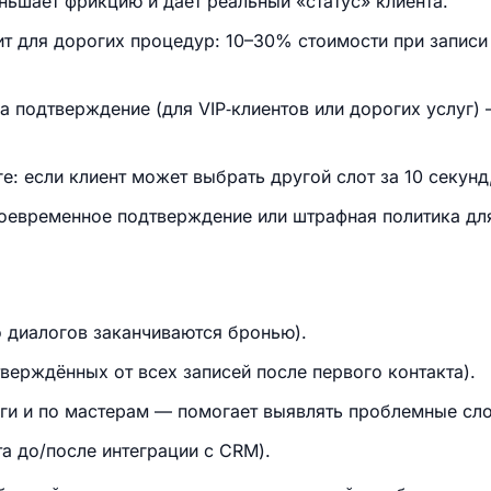
ьшает фрикцию и даёт реальный «статус» клиента.
ит для дорогих процедур: 10–30% стоимости при запис
на подтверждение (для VIP‑клиентов или дорогих услуг
: если клиент может выбрать другой слот за 10 секунд
оевременное подтверждение или штрафная политика дл
 диалогов заканчиваются бронью).
верждённых от всех записей после первого контакта).
уги и по мастерам — помогает выявлять проблемные сл
та до/после интеграции с CRM).