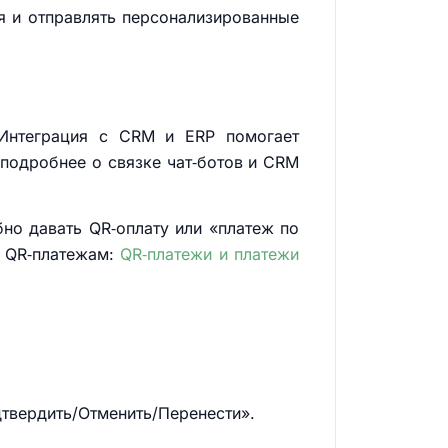
я и отправлять персонализированные
Интеграция с CRM и ERP помогает
подробнее о связке чат‑ботов и CRM
бно давать QR‑оплату или «платеж по
о QR‑платежам:
QR‑платежи и платежи
дтвердить/Отменить/Перенести».