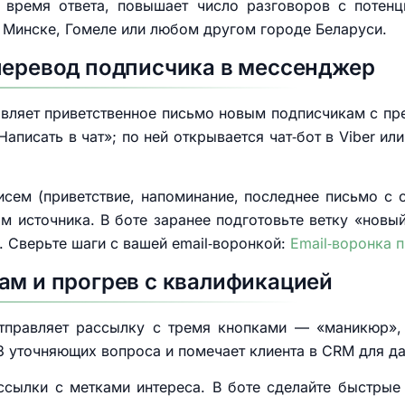
 время ответа, повышает число разговоров с потен
 Минске, Гомеле или любом другом городе Беларуси.
перевод подписчика в мессенджер
авляет приветственное письмо новым подписчикам с пр
аписать в чат»; по ней открывается чат‑бот в Viber ил
исем (приветствие, напоминание, последнее письмо с
м источника. В боте заранее подготовьте ветку «нов
. Сверьте шаги с вашей email‑воронкой:
Email‑воронка 
ам и прогрев с квалификацией
тправляет рассылку с тремя кнопками — «маникюр»,
2‑3 уточняющих вопроса и помечает клиента в CRM для д
 ссылки с метками интереса. В боте сделайте быстрые