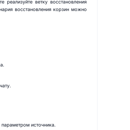
те реализуйте ветку восстановления
енария восстановления корзин можно
а.
чату.
с параметром источника.