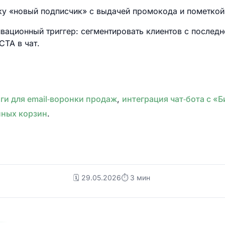
тку «новый подписчик» с выдачей промокода и пометкой
вационный триггер: сегментировать клиентов с послед
CTA в чат.
ги для email‑воронки продаж
,
интеграция чат‑бота с «
нных корзин
.
🗓️ 29.05.2026
⏱ 3 мин